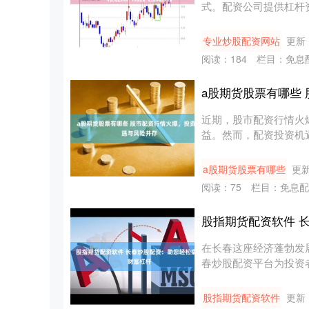
式。配资公司提供杠杆
量进行交易....
专业炒股配资网站
更新：
阅读：
184
栏目：
免息
a股期货股票有哪些
近期，股市配资行情火
益。然而，配资投资机
机会....
a股期货股票有哪些
更新
阅读：
75
栏目：
免息配
股指期货配资软件 
在长春这座经济蓬勃发
春炒股配资平台为投资
长。 *....
股指期货配资软件
更新：