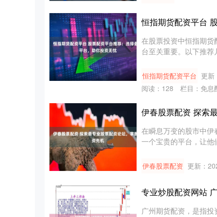
恒指期货配资平台 
在股票投资中恒指期货
台至关重要。以下推荐几个
恒指期货配资平台
更新：
阅读：
128
栏目：
免息
伊春股票配资 探索
在瞬息万变的股市中伊
一个宝贵的平台，让他们
益....
伊春股票配资
更新：202
专业炒股配资网站 
广州期货配资，是指投