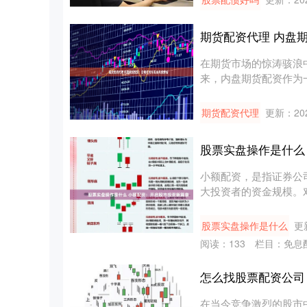
期货配资代理 内盘
在期货市场的惊涛骇浪
来，内盘期货配资作为
渴望快速获....
期货配资代理
更新：202
股票实盘操作是什么
小额配资，是指证券公
大投资者的资金规模。
投资新篇....
股票实盘操作是什么
更新
阅读：
133
栏目：
免息
怎么找股票配资公司
在当今竞争激烈的股市