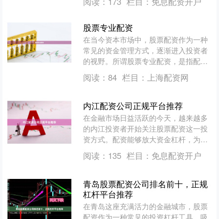
阅读：
173
栏目：
免息配资开户
资炒股公司，吸引了大量....
股票专业配资
在当今资本市场中，股票配资作为一种
常见的资金管理方式，逐渐进入投资者
的视野。所谓股票专业配资，是指配资
公司根据投资者的资金状况和风险承受
阅读：
84
栏目：
上海配资网
能力，按一定比例提供额外....
内江配资公司正规平台推荐
在金融市场日益活跃的今天，越来越多
的内江投资者开始关注股票配资这一投
资方式。配资能够放大资金杠杆，为投
资者创造更多盈利机会，但同时也伴随
阅读：
135
栏目：
免息配资开户
着一定的风险。因此，选择....
青岛股票配资公司排名前十，正规
杠杆平台推荐
在青岛这座充满活力的金融城市，股票
配资作为一种常见的投资杠杆工具，吸