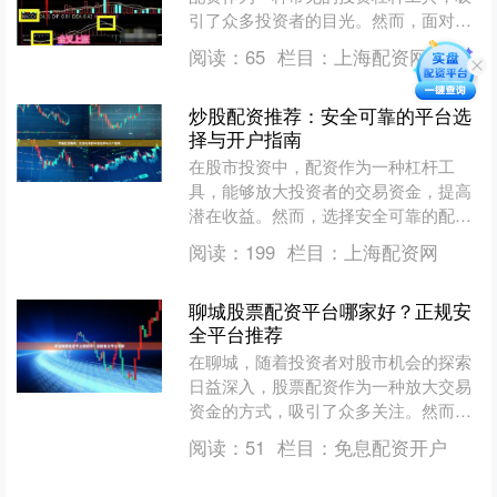
引了众多投资者的目光。然而，面对市
场上琳琅满目的配资公司，如何选择一
阅读：
65
栏目：
上海配资网
家正规、安全、可靠的服务....
炒股配资推荐：安全可靠的平台选
择与开户指南
在股市投资中，配资作为一种杠杆工
具，能够放大投资者的交易资金，提高
潜在收益。然而，选择安全可靠的配资
平台至关重要，不当选择可能导致资金
阅读：
199
栏目：
上海配资网
损失甚至法律风险。本文将为....
聊城股票配资平台哪家好？正规安
全平台推荐
在聊城，随着投资者对股市机会的探索
日益深入，股票配资作为一种放大交易
资金的方式，吸引了众多关注。然而，
面对市场上众多的配资平台，许多投资
阅读：
51
栏目：
免息配资开户
者不禁困惑：**聊城股票....