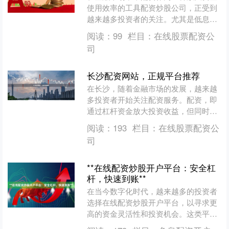
使用效率的工具配资炒股公司，正受到
越来越多投资者的关注。尤其是低息配
资，因其成本优势明显，成为许多短线
阅读：
99
栏目：
在线股票配资公
交易者和资金有限者的首选....
司
长沙配资网站，正规平台推荐
在长沙，随着金融市场的发展，越来越
多投资者开始关注配资服务。配资，即
通过杠杆资金放大投资收益，但同时也
伴随着风险。因此，选择**正规平台**
阅读：
193
栏目：
在线股票配资公
成为投资者最关心的问....
司
**在线配资炒股开户平台：安全杠
杆，快速到账**
在当今数字化时代，越来越多的投资者
选择在线配资炒股开户平台，以寻求更
高的资金灵活性和投资机会。这类平台
以“安全杠杆，快速到账”为核心优势配