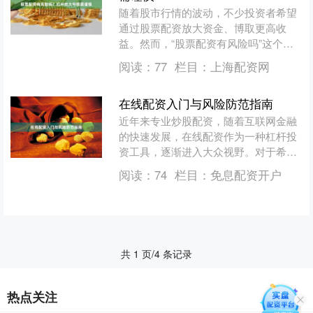
随着股市行情的波动，不少投资者希望
通过股票配资放大资金、博取更高收
益。然而，“股票配资有风险吗”这个问
题，每一个参与者在入场前都应当认真
阅读：
77
栏目：
上海配资网
思考。答案很明确：**股....
在线配资入门与风险防范指南
近年来专业炒股配资，随着互联网金融
的快速发展，在线配资作为一种杠杆投
资工具，逐渐进入大众视野。对于希望
放大资金效益的投资者而言，配资平台
阅读：
74
栏目：
免息配资开户
提供了便捷的融资渠道。然....
共 1 页/4 条记录
热点关注