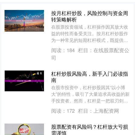
按月杠杆炒股，风险控制与资金周
转策略解析
在股票投资领域，杠杆操作因其放大收
益的特性而备受关注。按月杠杆炒股作
为一种常见的短期杠杆模式，既提供了
快速获取超额收益的机会，也伴随着较
阅读：
184
栏目：
在线股票配资公
高的风险。本文将从风险控....
司
杠杆炒股风险高，新手入门必读指
南
在股市投资中，杠杆炒股因其“以小博
大”的特性，吸引了大量追求高收益的新
手投资者。然而，杠杆是一把双刃剑，
在放大收益的同时，也成倍放大了风
阅读：
172
栏目：
上海配资网
险。对于缺乏经验的新手而....
股票配资有风险吗？杠杆放大亏损
需谨慎