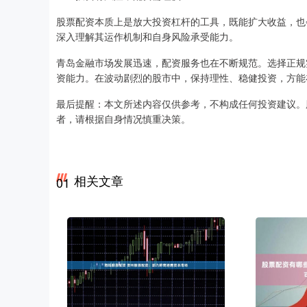
股票配资本质上是放大投资杠杆的工具，既能扩大收益，也会
深入理解其运作机制和自身风险承受能力。
青岛金融市场发展迅速，配资服务也在不断规范。选择正规
资能力。在波动剧烈的股市中，保持理性、稳健投资，方能
最后提醒：本文所述内容仅供参考，不构成任何投资建议。
者，请根据自身情况慎重决策。
相关文章
01