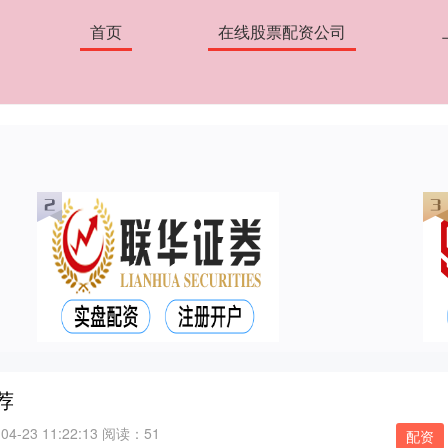
首页
在线股票配资公司
荐
4-23 11:22:13
阅读：51
配资