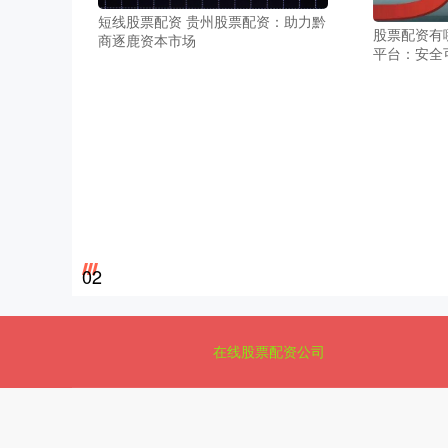
短线股票配资 贵州股票配资：助力黔
股票配资有
商逐鹿资本市场
平台：安全
02
在线股票配资公司