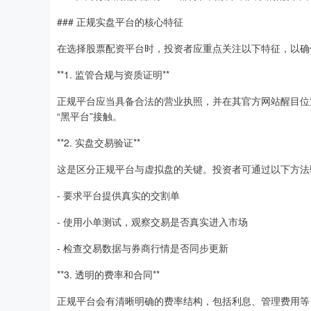
### 正规实盘平台的核心特征
在选择股票配资平台时，投资者应重点关注以下特征，以确
**1. 监管合规与资质证明**
正规平台应当具备合法的营业执照，并在其官方网站醒目位
“黑平台”接触。
**2. 实盘交易验证**
这是区分正规平台与虚拟盘的关键。投资者可通过以下方法
- 要求平台提供真实的交割单
- 使用小单测试，观察交易是否真实进入市场
- 检查交易数据与券商行情是否同步更新
**3. 透明的费率和合同**
正规平台会有清晰明确的费率结构，包括利息、管理费用等