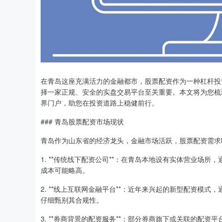
在青岛这座充满活力的金融都市，股票配资作为一种杠杆投
择一家正规、安全的实盘交易平台至关重要。本文将为您梳
界门户，助您在投资道路上稳健前行。
### 青岛股票配资市场现状
青岛作为山东省的经济龙头，金融市场活跃，股票配资需求
1. **传统线下配资公司**：在青岛本地设有实体营业场
成本可能略高。
2. **线上互联网金融平台**：近年来兴起的新型配资模
仔细甄别其合规性。
3. **券商背景的配资服务**：部分券商旗下或关联的配