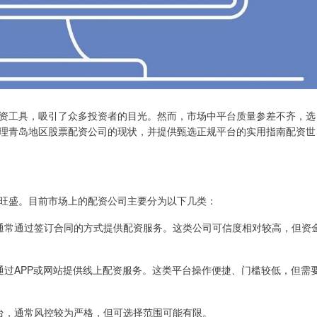
资工具，吸引了众多投资者的目光。然而，市场中平台质量参差不齐，选
理青岛地区股票配资公司的现状，并提供甄选正规平台的实用指南配资世
旺盛。目前市场上的配资公司主要分为以下几类：
所，通常通过签订合同的方式提供配资服务。这类公司可信度相对较高，但资
式，通过APP或网站提供线上配资服务。这类平台操作便捷、门槛较低，但需
资平台，通常风控较为严格，但可选择范围可能有限。