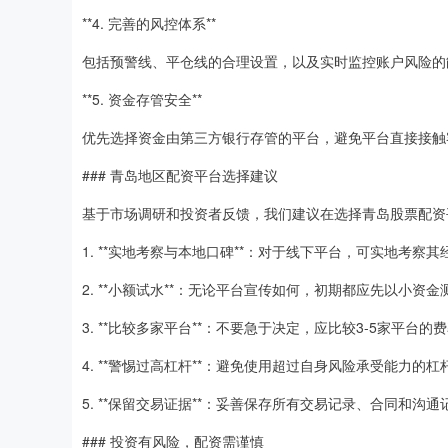
**4. 完善的风控体系**
包括预警线、平仓线的合理设置，以及实时监控账户风险的
**5. 资金存管安全**
优先选择资金由第三方银行存管的平台，避免平台直接接触
### 青岛地区配资平台选择建议
基于市场调研和投资者反馈，我们建议在选择青岛股票配资
1. **实地考察与本地口碑**：对于线下平台，可实地考
2. **小额试水**：无论平台宣传如何，初期都应先以小资
3. **比较多家平台**：不要急于决定，应比较3-5家平台
4. **警惕过高杠杆**：避免使用超过自身风险承受能力的
5. **保留交易证据**：妥善保存所有交易记录、合同和沟
### 投资有风险，配资需谨慎